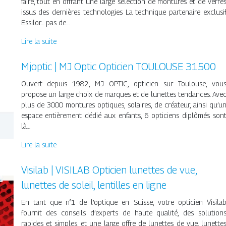
faire, tout en offrant une large sélection de montures et de verre
issus des dernières technologies La technique partenaire exclusi
Essilor… pas de…
Lire la suite
Mjoptic | MJ Optic Opticien TOULOUSE 31500
Ouvert depuis 1982, MJ OPTIC, opticien sur Toulouse, vou
propose un large choix de marques et de lunettes tendances. Ave
plus de 3000 montures optiques, solaires, de créateur, ainsi qu’u
espace entièrement dédié aux enfants, 6 opticiens diplômés son
là…
Lire la suite
Visilab | VISILAB Opticien lunettes de vue,
lunettes de soleil, lentilles en ligne
En tant que n°1 de l’optique en Suisse, votre opticien Visila
fournit des conseils d’experts de haute qualité, des solution
rapides et simples, et une large offre de lunettes de vue, lunette