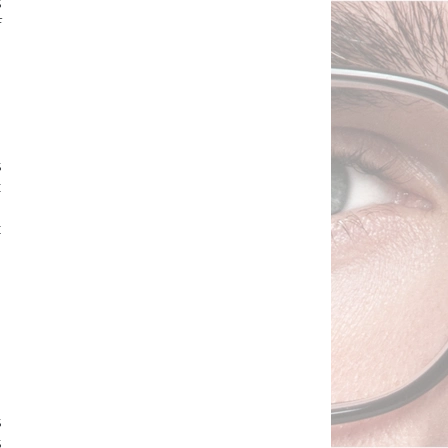
s
f
s
c
n
t
b
s
s