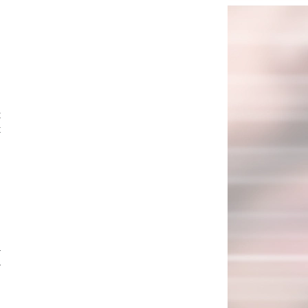
t
t
a
u
,