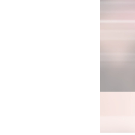
e
2
e
s
e
a
r