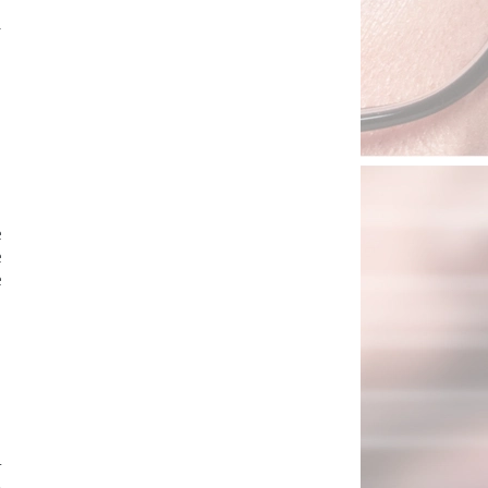
r
.
m
e
e
e
r