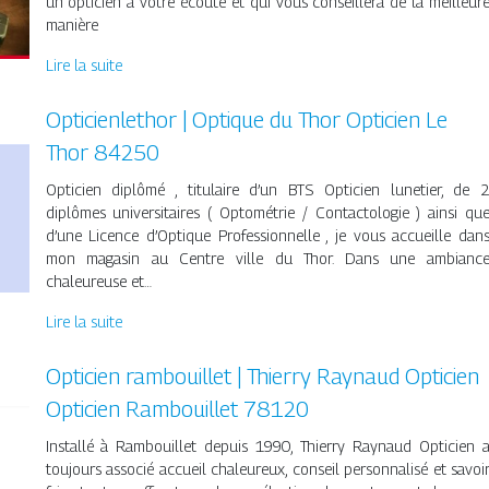
un opticien à votre écoute et qui vous conseillera de la meilleur
manière
Lire la suite
Op­ti­cienlet­hor | Optique du Thor Opticien Le
Thor 84250
Opticien diplômé , titulaire d’un BTS Opticien lunetier, de 
diplômes universitaires ( Optométrie / Contactologie ) ainsi qu
d’une Licence d’Optique Professionnelle , je vous accueille dan
mon magasin au Centre ville du Thor. Dans une ambianc
chaleureuse et…
Lire la suite
Opticien rambouillet | Thierry Raynaud Opticien
Opticien Rambouillet 78120
Installé à Rambouillet depuis 1990, Thierry Raynaud Opticien 
toujours associé accueil chaleureux, conseil personnalisé et savoi